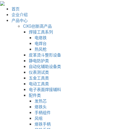
首页
企业介绍
产品中心
CXG创新高产品
焊接工具系列
电烙铁
电焊台
热风枪
皮革烫斗整形设备
静电防护类
自动化辅助设备类
仪表测试类
五金工具类
电动工具类
电子表面焊接辅料
配件类
发热芯
烙铁头
手柄组件
风咀
烙铁手柄