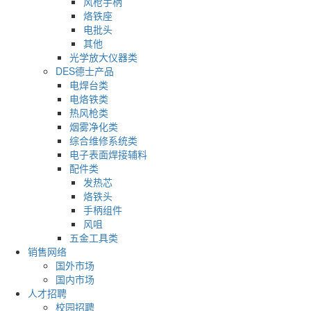
风枪手柄
烙铁座
电批头
其他
光学放大仪器类
DES德士产品
电焊台类
电烙铁类
热风枪类
烟雾净化类
综合维修系统类
电子表面焊接辅料
配件类
发热芯
烙铁头
手柄组件
风咀
五金工具类
销售网络
国外市场
国内市场
人才招聘
校园招聘