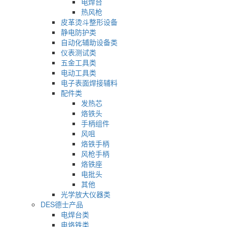
电焊台
热风枪
皮革烫斗整形设备
静电防护类
自动化辅助设备类
仪表测试类
五金工具类
电动工具类
电子表面焊接辅料
配件类
发热芯
烙铁头
手柄组件
风咀
烙铁手柄
风枪手柄
烙铁座
电批头
其他
光学放大仪器类
DES德士产品
电焊台类
电烙铁类